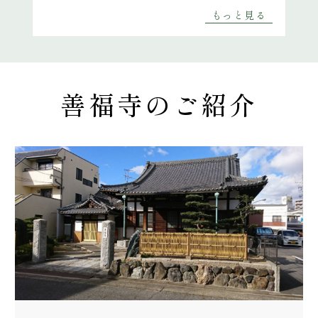
家庭的で温かい雰囲気が大好きです。
もっと見る
テーブルもあるのでゆっくりご先祖様
と話が出来ます。
亡くなった主人も「ここをえらんでく
れてありがとう」と言っているようで
善福寺のご紹介
す。
車を運転できなくなっても家から市バ
スで行けるから安心しています。
バス停も近くて安心です。