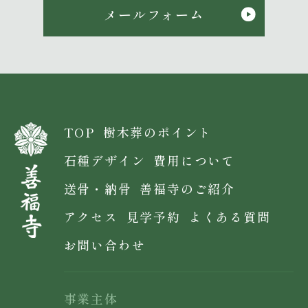
メールフォーム
て、電子メールや資料の送付に利用
いたします。
5. 情報の管理
当社では、個人情報に関して適切か
つ安全な管理を行っています。特段
TOP
樹木葬のポイント
の事情がない限りお客さまの承認な
く、第三者に開示いたしません。た
石種デザイン
費用について
だし、法的機関等により申し出が
送骨・納骨
善福寺のご紹介
あった場合や当社の権利・財産を保
護する目的などにおいてはこの限り
アクセス
見学予約
よくある質問
ではありません。
お問い合わせ
6. 従業者教育および社内体制の整
備
事業主体