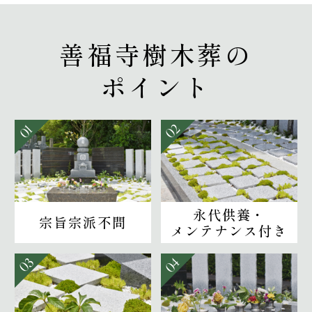
善福寺樹木葬の
ポイント
02
01
永代供養・
宗旨宗派不問
メンテナンス付き
04
03