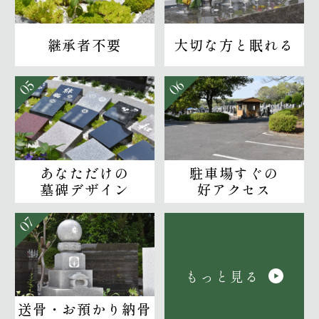
継承者不要
大切な方と眠れる
05
06
あなただけの
駐車場すぐの
墓碑デザイン
好アクセス
07
もっと見る
送骨・お預かり納骨