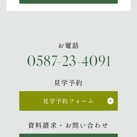
当社は個人情報の適正な取り扱いに
ついての社内規程を整備し、従業員
に周知徹底いたします。
3. 個人情報の取得
お電話
当社がお客様の個人情報を取得する
場合には、その利用目的や利用範囲
0587-23-4091
を明確化し、お客様の同意のもとで
ご登録をいただいております。利用
目的を逸脱して当該情報を利用する
見学予約
ことはいたしません。
見学予約フォーム
4. 個人情報の利用
当社がお客さまからお預かりした個
資料請求・お問い合わせ
人情報は、当社からのご連絡や業務
のご案内、ご質問に対する回答とし