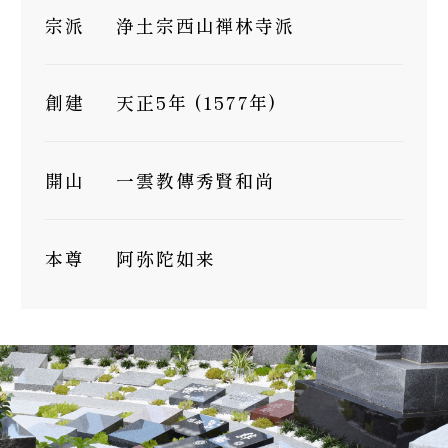
宗派
浄土宗西山禅林寺派
創建
天正5年 (1577年)
開山
一雲教傳秀賢和尚
本尊
阿弥陀如来